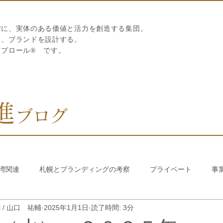
営に、実体のある価値と活力を創造する集団。
ら、ブランドを設計する。
リプロール
®
です。
進
ブログ
湾関連
札幌とブランディングの考察
プライベート
事
hi / 山口 祐輔
2025年1月1日
読了時間: 3分
び繊維のストロー
中国香港関連
韓国関連
おうちでか