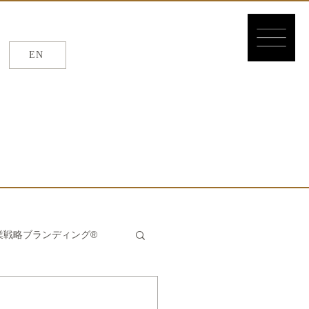
EN
EN
/
繁体
/
簡体
業戦略ブランディング®
んたん®