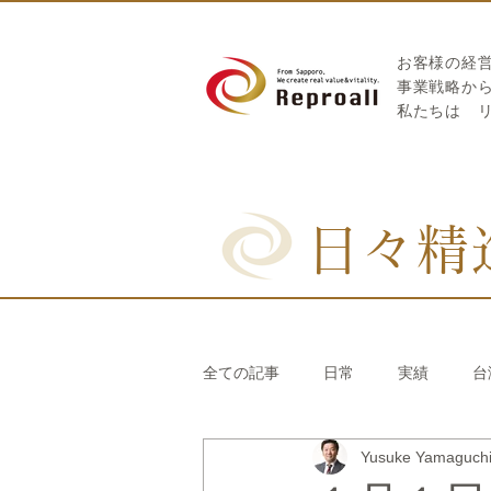
お客様の経
​事業戦略か
私たちは
日々精
全ての記事
日常
実績
台
Yusuke Yamaguc
リブランディング®
さとうき