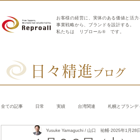
お客様の経営に、実体のある価値と活力
​事業戦略から、ブランドを設計する。
私たちは
リプロール
®
です。
日々精進
ブログ
全ての記事
日常
実績
台湾関連
札幌とブランデ
Yusuke Yamaguchi / 山口 祐輔
2025年1月28
リブランディング®
さとうきび繊維のストロー
中国