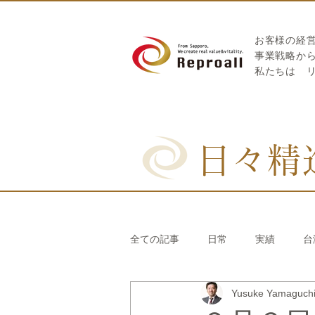
お客様の経
​事業戦略か
私たちは
日々精
全ての記事
日常
実績
台
Yusuke Yamaguc
リブランディング®
さとうき