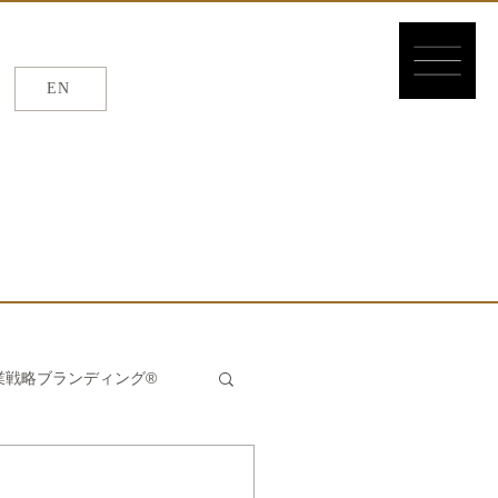
EN
EN
/
繁体
/
簡体
業戦略ブランディング®
んたん®