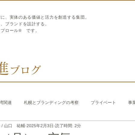
営に、実体のある価値と活力を創造する集団。
ら、ブランドを設計する。
リプロール
®
です。
進
ブログ
湾関連
札幌とブランディングの考察
プライベート
事
hi / 山口 祐輔
2025年2月3日
読了時間: 2分
び繊維のストロー
中国香港関連
韓国関連
おうちでか