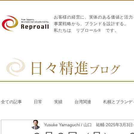
お客様の経営に、実体のある価値と活力
​事業戦略から、ブランドを設計する。
私たちは
リプロール
®
です。
日々精進
ブログ
全ての記事
日常
実績
台湾関連
札幌とブランデ
Yusuke Yamaguchi / 山口 祐輔
2025年3月3日
リブランディング®
さとうきび繊維のストロー
中国