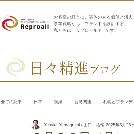
お客様の経営に、実体のある価値と活力
​事業戦略から、ブランドを設計する。
私たちは
リプロール
®
です。
日々精進
ブログ
全ての記事
日常
実績
台湾関連
札幌とブランデ
Yusuke Yamaguchi / 山口 祐輔
2025年6月23
リブランディング®
さとうきび繊維のストロー
中国