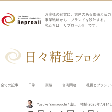
お客様の経営に、実体のある価値と活力
​事業戦略から、ブランドを設計する。
私たちは
リプロール
®
です。
日々精進
ブログ
全ての記事
日常
実績
台湾関連
札幌とブランデ
Yusuke Yamaguchi / 山口 祐輔
2025年7月14
リブランディング®
さとうきび繊維のストロー
中国