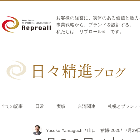
お客様の経営に、実体のある価値と活力
​事業戦略から、ブランドを設計する。
私たちは
リプロール
®
です。
日々精進
ブログ
全ての記事
日常
実績
台湾関連
札幌とブランデ
Yusuke Yamaguchi / 山口 祐輔
2025年7月29
リブランディング®
さとうきび繊維のストロー
中国