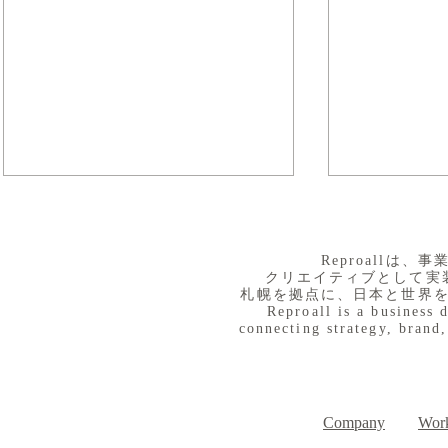
​Reproall
クリエイティブとして実
札幌を拠点に、日本と世界
Reproall is a business 
connecting strategy, brand,
８月３日（月） イベントで
７月３１日
Day
す
Company
Work