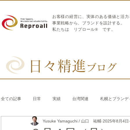
お客様の経営に、実体のある価値と活力
​事業戦略から、ブランドを設計する。
私たちは
リプロール
®
です。
日々精進
ブログ
全ての記事
日常
実績
台湾関連
札幌とブランデ
Yusuke Yamaguchi / 山口 祐輔
2025年8月4日
リブランディング®
さとうきび繊維のストロー
中国