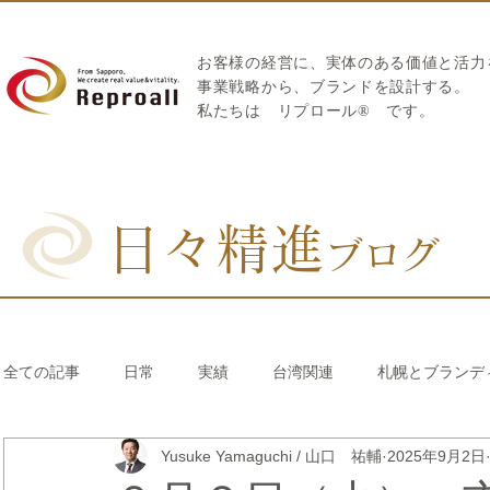
お客様の経営に、実体のある価値と活力
​事業戦略から、ブランドを設計する。
私たちは
リプロール
®
です。
日々精進
ブログ
全ての記事
日常
実績
台湾関連
札幌とブランデ
Yusuke Yamaguchi / 山口 祐輔
2025年9月2日
リブランディング®
さとうきび繊維のストロー
中国