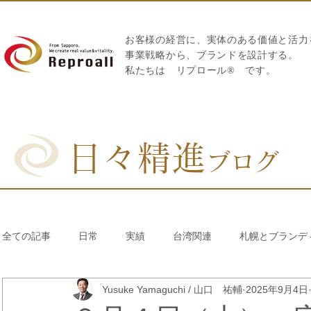
お客様の経営に、実体のある価値と活力
​事業戦略から、ブランドを設計する。
私たちは
リプロール
®
です。
日々精進
ブログ
全ての記事
日常
実績
台湾関連
札幌とブランデ
Yusuke Yamaguchi / 山口 祐輔
2025年9月4日
リブランディング®
さとうきび繊維のストロー
中国