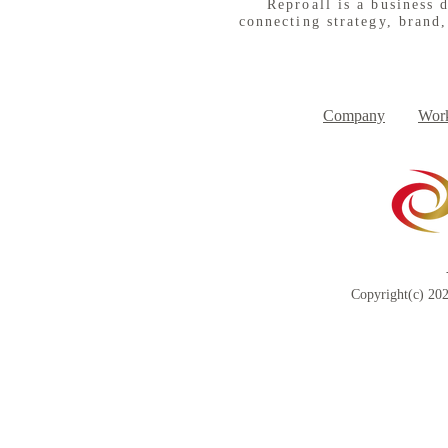
Reproall is a business 
connecting strategy, brand,
８月３日（月） イベントで
７月３１日
Day
す
Company
Work
Copyright(c) 202