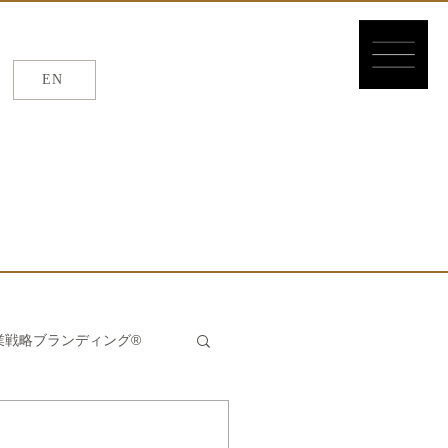
EN
EN
/
繁体
/
簡体
業戦略ブランディング®
んたん®