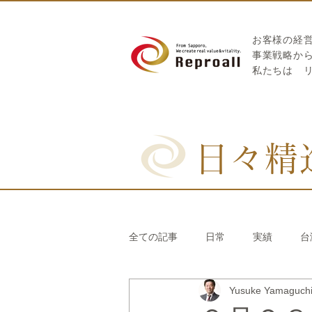
お客様の経
​事業戦略か
私たちは
日々精
全ての記事
日常
実績
台
Yusuke Yamaguc
リブランディング®
さとうき