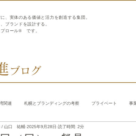
営に、実体のある価値と活力を創造する集団。
ら、ブランドを設計する。
リプロール
®
です。
進
ブログ
湾関連
札幌とブランディングの考察
プライベート
事
hi / 山口 祐輔
2025年9月28日
読了時間: 2分
び繊維のストロー
中国香港関連
韓国関連
おうちでか