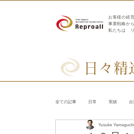
お客様の経
​事業戦略か
私たちは
日々精
全ての記事
日常
実績
台
Yusuke Yamaguc
リブランディング®
さとうき