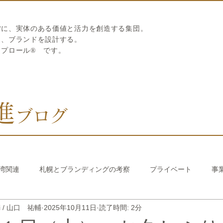
営に、実体のある価値と活力を創造する集団。
ら、ブランドを設計する。
リプロール
®
です。
進
ブログ
湾関連
札幌とブランディングの考察
プライベート
事
hi / 山口 祐輔
2025年10月11日
読了時間: 2分
び繊維のストロー
中国香港関連
韓国関連
おうちでか