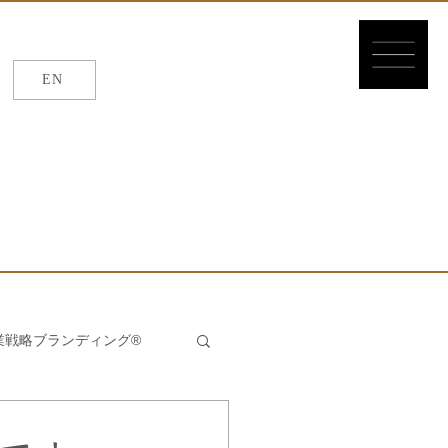
EN
EN
/
繁体
/
簡体
業戦略ブランディング®
んたん®