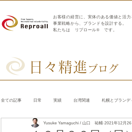
お客様の経営に、実体のある価値と活力
​事業戦略から、ブランドを設計する。
私たちは
リプロール
®
です。
日々精進
ブログ
全ての記事
日常
実績
台湾関連
札幌とブランデ
Yusuke Yamaguchi / 山口 祐輔
2021年12月2
リブランディング®
さとうきび繊維のストロー
中国