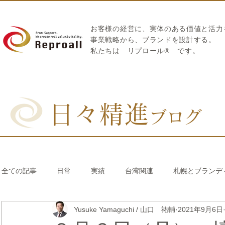
お客様の経営に、実体のある価値と活力
​事業戦略から、ブランドを設計する。
私たちは
リプロール
®
です。
日々精進
ブログ
全ての記事
日常
実績
台湾関連
札幌とブランデ
Yusuke Yamaguchi / 山口 祐輔
2021年9月6日
リブランディング®
さとうきび繊維のストロー
中国