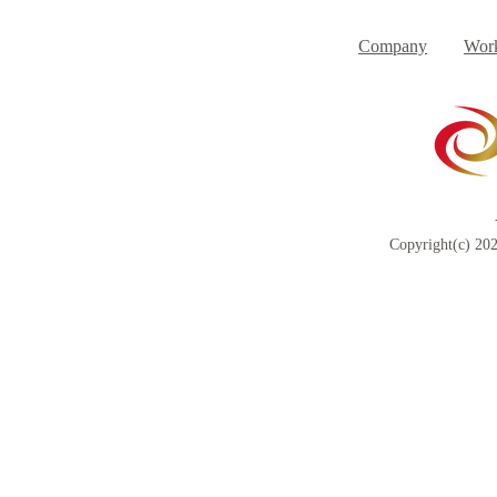
Day
す
Company
Work
Copyright(c) 202