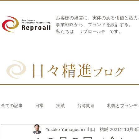
お客様の経営に、実体のある価値と活力
​事業戦略から、ブランドを設計する。
私たちは
リプロール
®
です。
日々精進
ブログ
全ての記事
日常
実績
台湾関連
札幌とブランデ
Yusuke Yamaguchi / 山口 祐輔
2021年10月8
リブランディング®
さとうきび繊維のストロー
中国