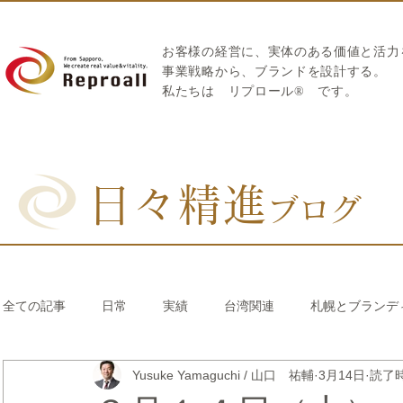
お客様の経営に、実体のある価値と活力
​事業戦略から、ブランドを設計する。
私たちは
リプロール
®
です。
日々精進
ブログ
全ての記事
日常
実績
台湾関連
札幌とブランデ
Yusuke Yamaguchi / 山口 祐輔
3月14日
読了時
リブランディング®
さとうきび繊維のストロー
中国