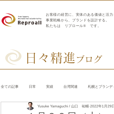
お客様の経営に、実体のある価値と活力
​事業戦略から、ブランドを設計する。
私たちは
リプロール
®
です。
日々精進
ブログ
全ての記事
日常
実績
台湾関連
札幌とブランデ
Yusuke Yamaguchi / 山口 祐輔
2022年1月29
リブランディング®
さとうきび繊維のストロー
中国