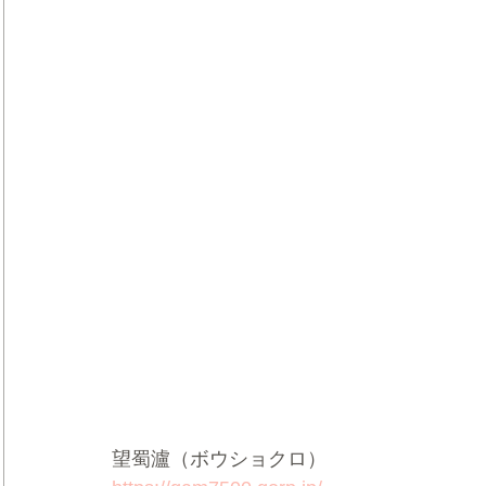
望蜀瀘（ボウショクロ）