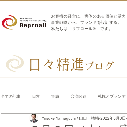
お客様の経営に、実体のある価値と活力
​事業戦略から、ブランドを設計する。
私たちは
リプロール
®
です。
日々精進
ブログ
全ての記事
日常
実績
台湾関連
札幌とブランデ
Yusuke Yamaguchi / 山口 祐輔
2022年5月3日
リブランディング®
さとうきび繊維のストロー
中国