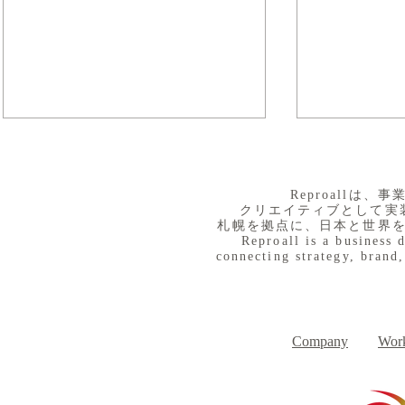
​Reproall
クリエイティブとして実
札幌を拠点に、日本と世界
Reproall is a business 
connecting strategy, brand,
８月３日（月） イベントで
７月３１日
Day
す
Company
Work