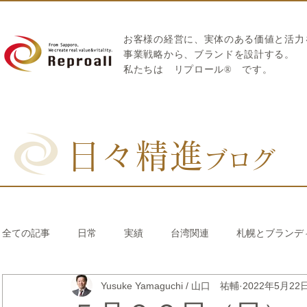
お客様の経営に、実体のある価値と活力
​事業戦略から、ブランドを設計する。
私たちは
リプロール
®
です。
日々精進
ブログ
全ての記事
日常
実績
台湾関連
札幌とブランデ
Yusuke Yamaguchi / 山口 祐輔
2022年5月22
リブランディング®
さとうきび繊維のストロー
中国