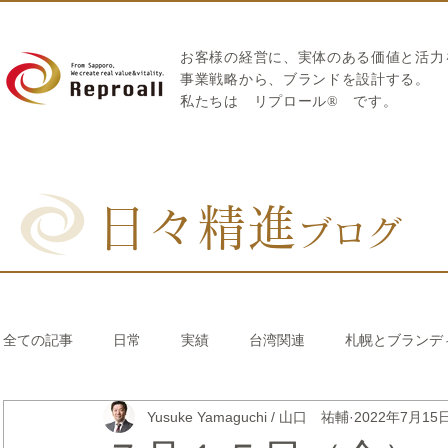
お客様の経営に、実体のある価値と活力
​事業戦略から、ブランドを設計する。
私たちは
リプロール
®
です。
日々精進
ブログ
全ての記事
日常
実績
台湾関連
札幌とブランデ
Yusuke Yamaguchi / 山口 祐輔
2022年7月15
リブランディング®
さとうきび繊維のストロー
中国