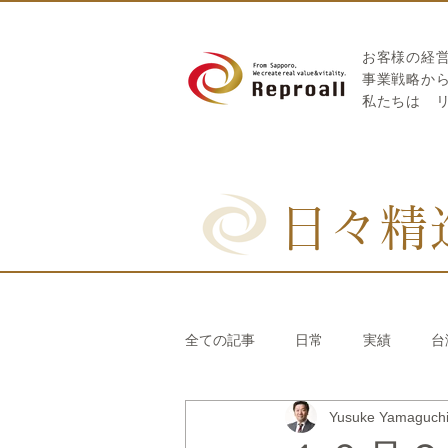
お客様の経
​事業戦略か
私たちは
日々精
全ての記事
日常
実績
台
Yusuke Yamaguc
リブランディング®
さとうき