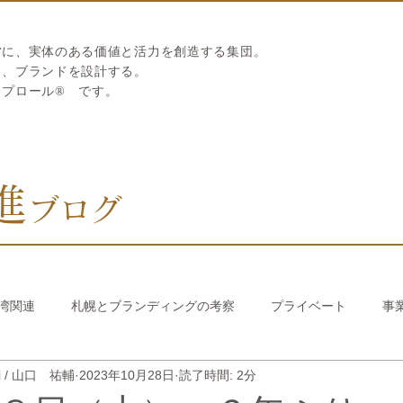
営に、実体のある価値と活力を創造する集団。
ら、ブランドを設計する。
リプロール
®
です。
進
ブログ
湾関連
札幌とブランディングの考察
プライベート
事
hi / 山口 祐輔
2023年10月28日
読了時間: 2分
び繊維のストロー
中国香港関連
韓国関連
おうちでか