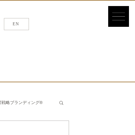
EN
EN
/
繁体
/
簡体
業戦略ブランディング®
んたん®