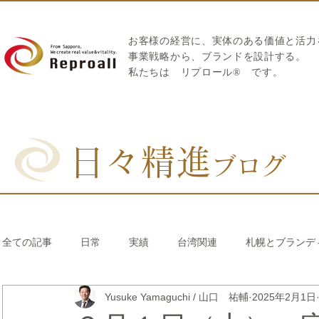
お客様の経営に、実体のある価値と活力
​事業戦略から、ブランドを設計する。
私たちは
リプロール
®
です。
日々精進
ブログ
全ての記事
日常
実績
台湾関連
札幌とブランデ
Yusuke Yamaguchi / 山口 祐輔
2025年2月1日
リブランディング®
さとうきび繊維のストロー
中国