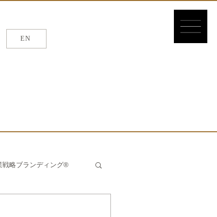
EN
EN
/
繁体
/
簡体
業戦略ブランディング®
んたん®