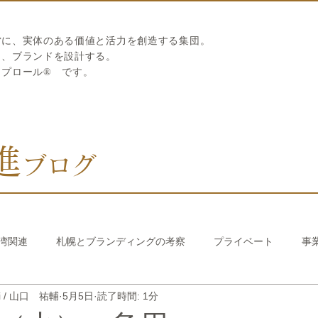
営に、実体のある価値と活力を創造する集団。
ら、ブランドを設計する。
リプロール
®
です。
進
ブログ
湾関連
札幌とブランディングの考察
プライベート
事
hi / 山口 祐輔
5月5日
読了時間: 1分
び繊維のストロー
中国香港関連
韓国関連
おうちでか