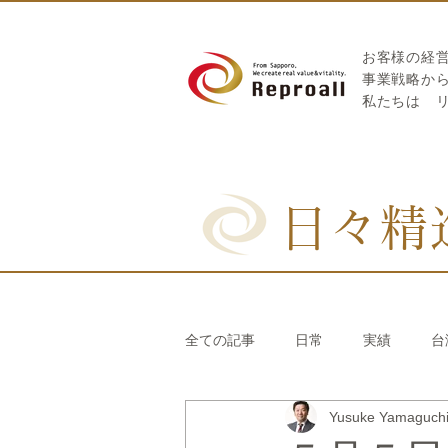
お客様の経
​事業戦略か
私たちは
日々精
全ての記事
日常
実績
台
Yusuke Yamaguc
リブランディング®
さとうき