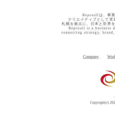
札幌でブランディングを考え
るとき、最初に決めるべき1
つのこと
​Reproall
私は札幌で生まれ、札幌で育ち、
クリエイティブとして実
札幌を拠点に、日本と世界
ここで仕事の拠点を持っていま
Reproall is a business 
す。 これは、ブランディングの
connecting strategy, brand,
仕事をしている 一人の人間とし
ての、今の正直な思考ブログで
す。 「札幌らしさ」って何だろ
う？ 「札幌のいい部分」って何
Company
Work
だろう？と 以前からしばしば考
える機会があります。 観光都市
としての札幌は確立されているの
かな？ 食の街としての札幌、自
然と都市が近い街としての札幌。
熊なんかも今年はめちゃくちゃ多
いけど、
Copyright(c) 202