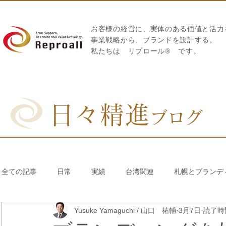
お客様の経営に、実体のある価値と活力
​事業戦略から、ブランドを設計する。
私たちは
リプロール
®
です。
日々精進
ブログ
全ての記事
日常
実績
台湾関連
札幌とブランデ
Yusuke Yamaguchi / 山口 祐輔
3月7日
読了時間
リブランディング®
さとうきび繊維のストロー
中国