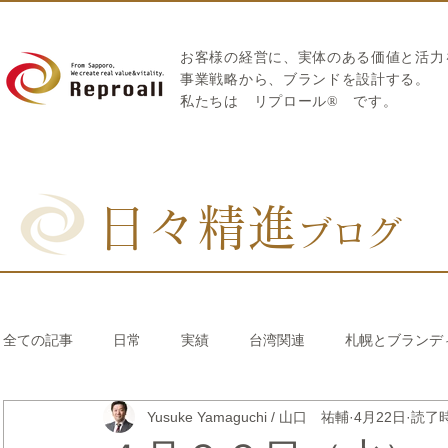
お客様の経営に、実体のある価値と活力
​事業戦略から、ブランドを設計する。
私たちは
リプロール
®
です。
日々精進
ブログ
全ての記事
日常
実績
台湾関連
札幌とブランデ
Yusuke Yamaguchi / 山口 祐輔
4月22日
読了時
リブランディング®
さとうきび繊維のストロー
中国