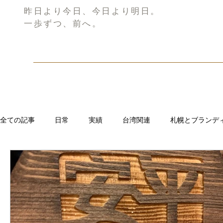
昨日より今日、今日より明日。
一歩ずつ、前へ。
全ての記事
日常
実績
台湾関連
札幌とブランデ
リブランディング®
さとうきび繊維のストロー
中国
CRMブランディング®
デジタルマーケティングブランディ